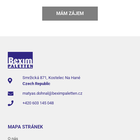
MÁM ZÁJEM
Smržická 871, Kostelec Na Hané
Czech Republic
matyas.dohnal@beximpaletten.cz
+420 603 145 048
MAPA STRÁNEK
O nás