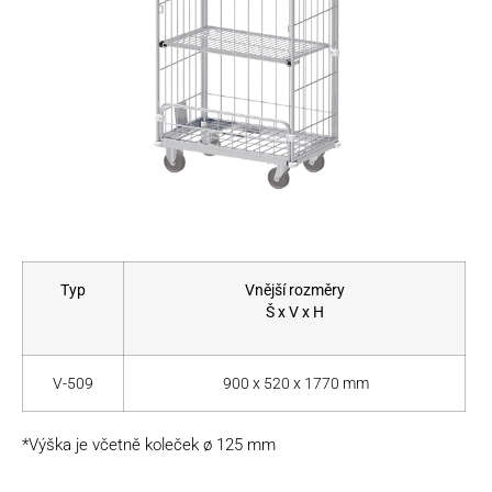
Typ
Vnější rozměry
Š x V x H
V-509
900 x 520 x 1770 mm
*Výška je včetně koleček ø 125 mm