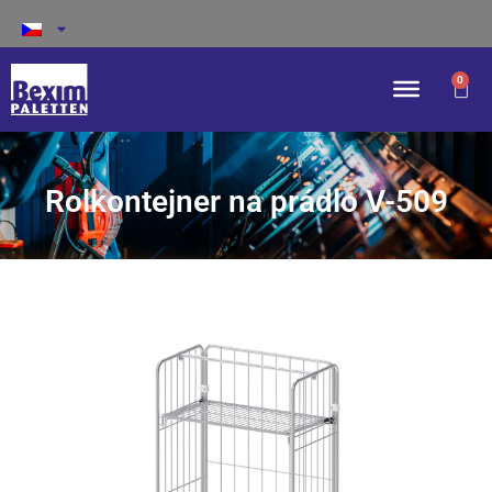
0
Rolkontejner na prádlo V-509