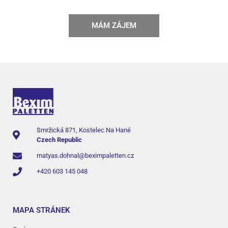
MÁM ZÁJEM
Smržická 871, Kostelec Na Hané
Czech Republic
matyas.dohnal@beximpaletten.cz
+420 603 145 048
MAPA STRÁNEK