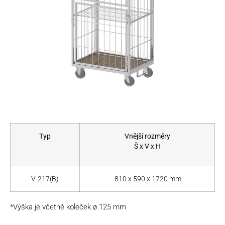
Typ
Vnější rozměry
Š x V x H
V-217(B)
810 x 590 x 1720 mm
*Výška je včetně koleček ø 125 mm