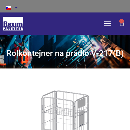
0
Rolkontejner na prádlo V-217(B)