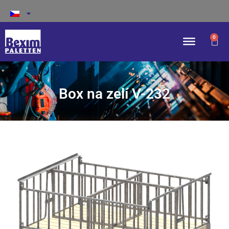
0
Box na zelí V-232