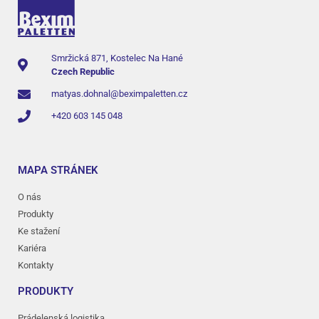
Smržická 871, Kostelec Na Hané
Czech Republic
matyas.dohnal@beximpaletten.cz
+420 603 145 048
MAPA STRÁNEK
O nás
Produkty
Ke stažení
Kariéra
Kontakty
PRODUKTY
Prádelenská logistika