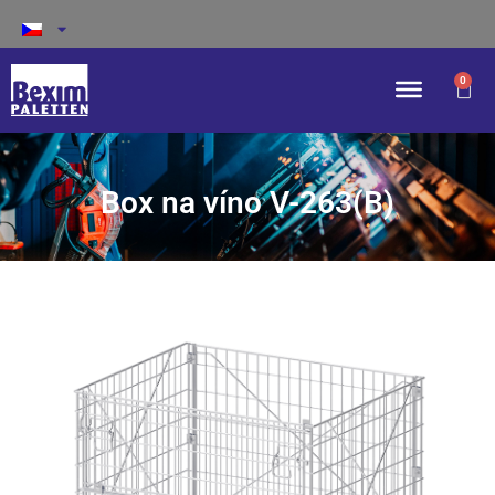
0
Box na víno V-263(B)