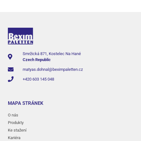
Smržická 871, Kostelec Na Hané
Czech Republic
matyas.dohnal@beximpaletten.cz
+420 603 145 048
MAPA STRÁNEK
O nás
Produkty
Ke stažení
Kariéra