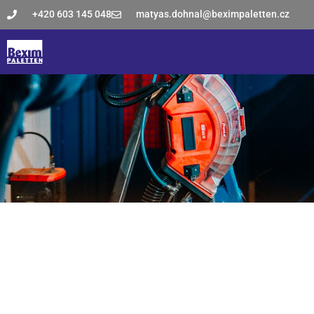
+420 603 145 048
matyas.dohnal@beximpaletten.cz