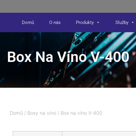
Domů
O nás
Produkty
Služby
Box Na Víno V-400
Domů
/
Boxy na víno
/ Box na víno V-400