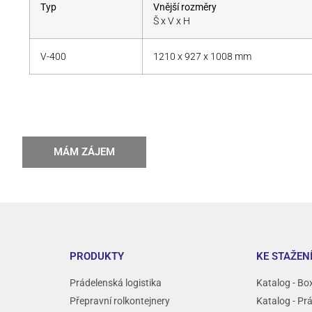
Typ
Vnější rozměry
Š x V x H
V-400
1210 x 927 x 1008 mm
MÁM ZÁJEM
PRODUKTY
KE STAŽEN
Prádelenská logistika
Katalog - Bo
Přepravní rolkontejnery
Katalog - Pr