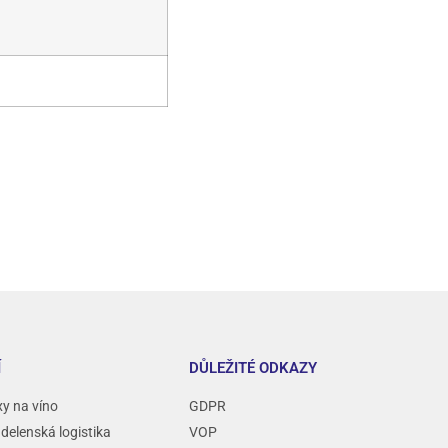
Í
DŮLEŽITÉ ODKAZY
xy na víno
GDPR
ádelenská logistika
VOP