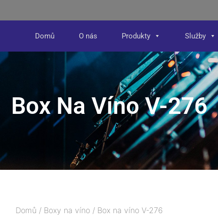
Domů
O nás
Produkty
Služby
Box Na Víno V-276
Domů
/
Boxy na víno
/ Box na víno V-276