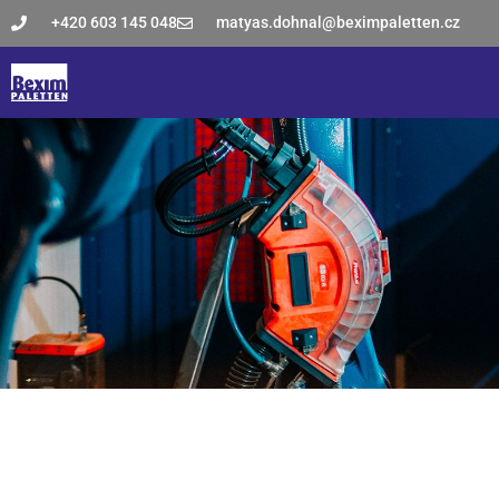
+420 603 145 048
matyas.dohnal@beximpaletten.cz