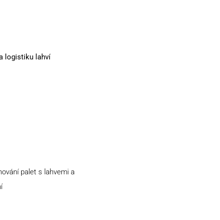
 logistiku lahví
ování palet s lahvemi a
í