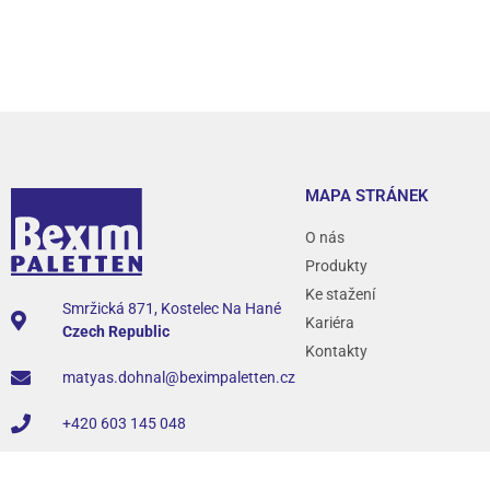
MAPA STRÁNEK
O nás
Produkty
Ke stažení
Smržická 871, Kostelec Na Hané
Kariéra
Czech Republic
Kontakty
matyas.dohnal@beximpaletten.cz
+420 603 145 048