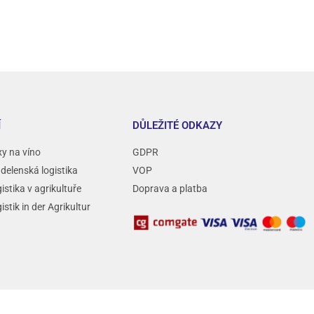
Í
DŮLEŽITÉ ODKAZY
xy na víno
GDPR
ádelenská logistika
VOP
istika v agrikultuře
Doprava a platba
istik in der Agrikultur