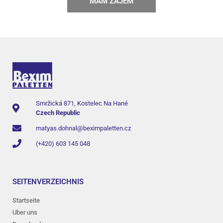
MÁM ZÁJEM
Smržická 871, Kostelec Na Hané
Czech Republic
matyas.dohnal@beximpaletten.cz
(+420) 603 145 048
SEITENVERZEICHNIS
Startseite
Uber uns