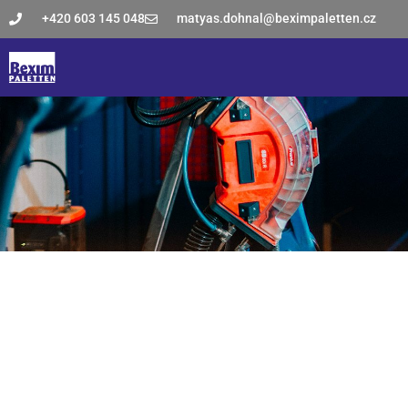
+420 603 145 048
matyas.dohnal@beximpaletten.cz