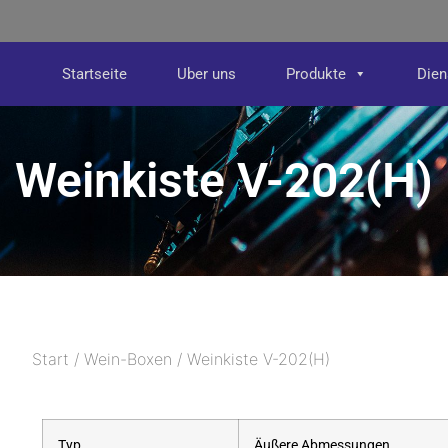
Startseite
Uber uns
Produkte
Dien
Weinkiste V-202(H)
Start
/
Wein-Boxen
/ Weinkiste V-202(H)
Typ
Äußere Abmessungen