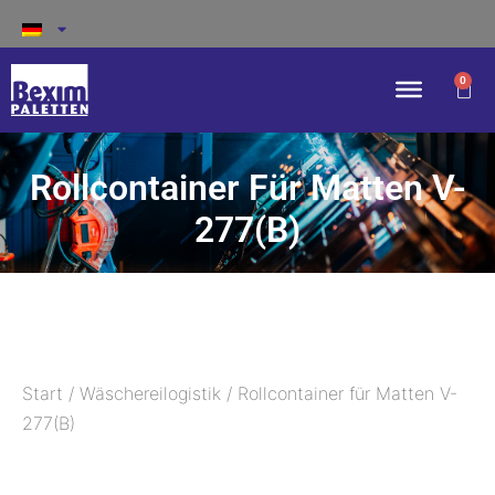
0
Rollcontainer Für Matten V-
277(B)
Start
/
Wäschereilogistik
/ Rollcontainer für Matten V-
277(B)